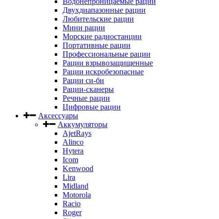
Водонепроницаемые рации
Двухдиапазонные рации
Любительские рации
Мини рации
Морские радиостанции
Портативные рации
Профессиональные рации
Рации взрывозащищенные
Рации искробезопасные
Рации си-би
Рации-сканеры
Речные рации
Цифровые рации
Аксессуары
Аккумуляторы
AjetRays
Alinco
Hytera
Icom
Kenwood
Lira
Midland
Motorola
Racio
Roger