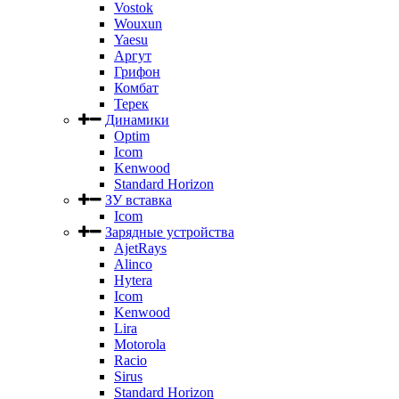
Vostok
Wouxun
Yaesu
Аргут
Грифон
Комбат
Терек
Динамики
Optim
Icom
Kenwood
Standard Horizon
ЗУ вставка
Icom
Зарядные устройства
AjetRays
Alinco
Hytera
Icom
Kenwood
Lira
Motorola
Racio
Sirus
Standard Horizon