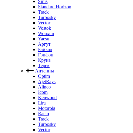
Sirus
Standard Horizon
Track
Turbosky
Vector
Vostok
Wouxun
Yaesu
Аргут
Байкал
Грифон
Круиз
Терек
Антенны
Optim
AjetRays
Alinco
Icom
Kenwood
Lira
Motorola
Racio
Track
Turbosky
Vector