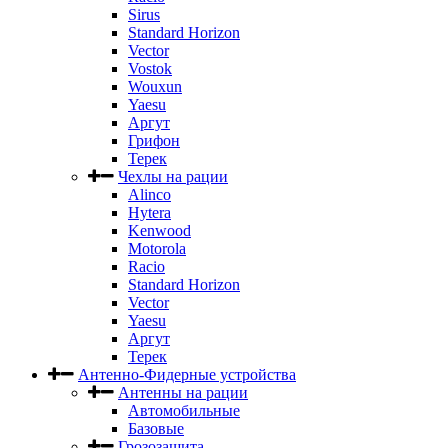
Sirus
Standard Horizon
Vector
Vostok
Wouxun
Yaesu
Аргут
Грифон
Терек
Чехлы на рации
Alinco
Hytera
Kenwood
Motorola
Racio
Standard Horizon
Vector
Yaesu
Аргут
Терек
Антенно-Фидерные устройства
Антенны на рации
Автомобильные
Базовые
Грозозащита