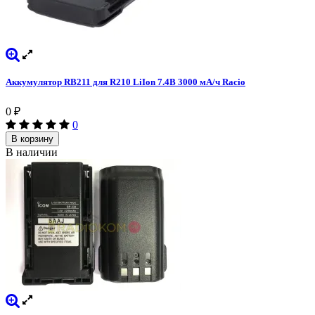
Аккумулятор RB211 для R210 LiIon 7.4В 3000 мА/ч Racio
0
₽
0
В корзину
В наличии