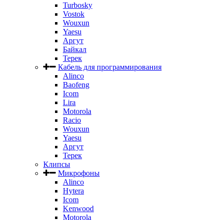
Turbosky
Vostok
Wouxun
Yaesu
Аргут
Байкал
Терек
Кабель для программирования
Alinco
Baofeng
Icom
Lira
Motorola
Racio
Wouxun
Yaesu
Аргут
Терек
Клипсы
Микрофоны
Alinco
Hytera
Icom
Kenwood
Motorola