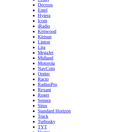
Decross
Entel
Hytera
Icom
iRadio
Kenwood
Kirisun
Linton
Lira
MegaJet
Midland
Motorola
NavCom
Optim
Racio
RadiusPro
Rexant
Roger
Sepura
Sirus
Standard Horizon
Track
Turbosky
TYT