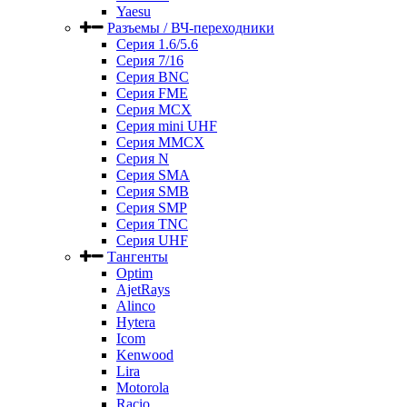
Yaesu
Разъемы / ВЧ-переходники
Серия 1.6/5.6
Серия 7/16
Серия BNC
Серия FME
Серия MCX
Серия mini UHF
Серия MMCX
Серия N
Серия SMA
Серия SMB
Серия SMP
Серия TNC
Серия UHF
Тангенты
Optim
AjetRays
Alinco
Hytera
Icom
Kenwood
Lira
Motorola
Racio