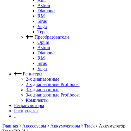
Anli
Astron
Diamond
RM
Sirus
Vega
Терек
Преобразователи
Optim
Astron
Diamond
RM
Sirus
Vega
Репитеры
2-х диапазонные
2-х диапазонные Profiboost
3-х диапазонные
3-х диапазонные Profiboost
Комплекты
Ретрансляторы
Распродажа
...
Главная
Аксессуары
Аккумуляторы
Track
Аккумулятор