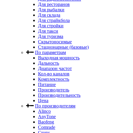
Для ресторанов
Для рыбалки
Для склада
Для страйкбола
Для стройки
Для такси
Для туризма
Скрытоносимые
Стационарные (базовые)
По параметрам
Выходная мощность
Дальность
Диапазон частот
Кол-во каналов
Комплектность
Питание
Производитель
Производительность
Цена
По производителям
Alinco
AnyTone
Baofeng
Comrade
Crony