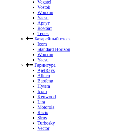
Vegatel
Vostok
Wouxun
Yaesu
Аргут
Комбат
Терек
Батарейный отсек
Icom
Standard Horizon
Wouxun
Yaesu
Гарнитура
AjetRays
Alinco
Baofeng
Hytera
Icom
Kenwood
Lira
Motorola
Racio
Sirus
Turbosky
Vector