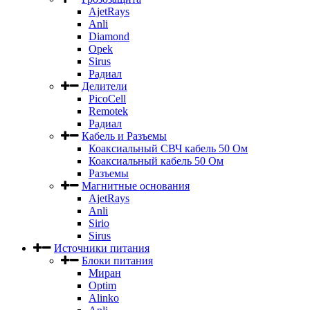
AjetRays
Anli
Diamond
Opek
Sirus
Радиал
Делители
PicoCell
Remotek
Радиал
Кабель и Разъемы
Коаксиальный СВЧ кабель 50 Ом
Коаксиальный кабель 50 Ом
Разъемы
Магнитные основания
AjetRays
Anli
Sirio
Sirus
Источники питания
Блоки питания
Миран
Optim
Alinko