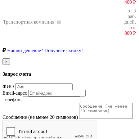
400
Р
от 3
раб.
Транспортная компания
дней,
от
800
Р
Нашли дешевле? Получите скидку!
×
Запрос счета
ФИО
Email-адрес
Телефон:
Сообщение (не менее 20 символов)