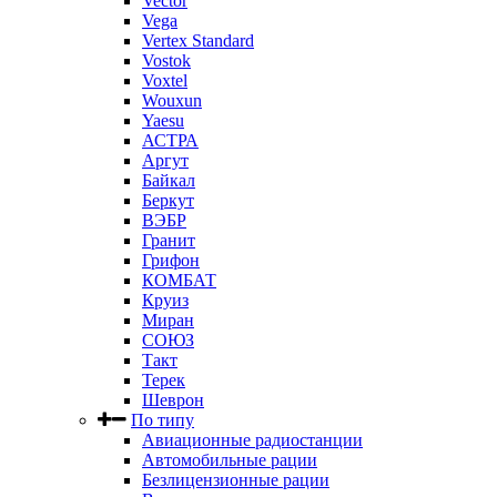
Vector
Vega
Vertex Standard
Vostok
Voxtel
Wouxun
Yaesu
АСТРА
Аргут
Байкал
Беркут
ВЭБР
Гранит
Грифон
КОМБАТ
Круиз
Миран
СОЮЗ
Такт
Терек
Шеврон
По типу
Авиационные радиостанции
Автомобильные рации
Безлицензионные рации